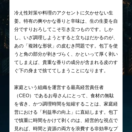
冷え性対策や料理のアクセントに欠かせない生
姜。特有の爽やかな香りと辛味は、生の生姜を自
分ですりおろしてこそ引き立つものです。しか
し、いざ調理しようとすると立ちはだかるのが、
あの「複雑な形状」の皮むき問題です。包丁を使
うと角の部分が剥きづらく、かといって厚く剥い
てしまえば、貴重な香りの成分が含まれる皮のす
ぐ下の身まで捨ててしまうことになります。
家庭という組織を運営する最高経営責任者
（CEO）であるお母さんにとって、食材の無駄
を省き、かつ調理時間を短縮することは、家庭経
営における「利益率の向上」に直結します。包丁
で慎重に時間をかけて剥くのは、経営的な視点で
見れば、時間と資源の両方を浪費する非効率なプ