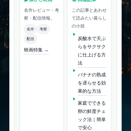
名作レビュー・考
この記事とあわせ
察・配信情報。
て読みたい暮らし
の小技
名作
考察
炭酸水で天ぷ
配信
らをサクサク
映画特集 →
に仕上げる方
法
バナナの熟成
を遅らせる効
果的な方法
家庭でできる
卵の鮮度チェ
ック法｜簡単
で安心