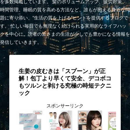
を多数掲載しています。 髪のボリュームアップ、疲労対策、
時間管理、睡眠の質を高める方法など、誰もが抱える身近な問
題に寄り添い、“生活の質を上げる”ヒントを提供するブログで
す。 忙しい毎日でも無理なく続けられる実用的なライフハッ
クを中心に、読者の皆さまの生活が少しでも豊かになる情報を
発信していきます。
生姜の皮むきは「スプーン」が正
解！包丁より早くて安全、デコボコ
もツルンと剥ける究極の時短テクニ
ック
スポンサーリンク