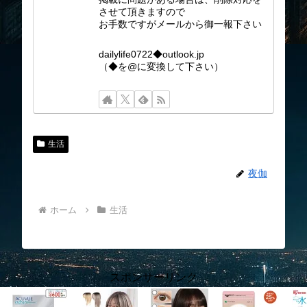
させて頂きますので
お手数ですがメールから御一報下さい
dailylife0722◆outlook.jp
（◆を@に変換して下さい）
生活
夜伽
ホーム
生活
スポンサーリンク