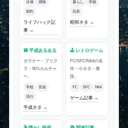
冷凍
掃除
暮らし
学校
節約
玩具
ライフハック記
昭和ネタ →
事 →
💾 平成あるある
🕹 レトロゲーム
ガラケー・プリク
FC/SFC/N64の名
ラ・90’sカルチャ
作・小ネタ・裏
ー。
技。
学校
音楽
FC
SFC
N64
流行
ゲーム記事 →
平成ネタ →
🎬 懐かし映画
📚 関連記事