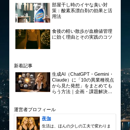
部屋干し時のイヤな臭い対
策：酸素系漂白剤の効果と活
用法
食後の軽い散歩が血糖値管理
に効く理由とその実践のコツ
新着記事
生成AI（ChatGPT・Gemini・
Claude）に「10の異業種視点
から見た発想」をまとめても
らう方法｜企画・課題解決に
活かす実践プロンプト術
運営者プロフィール
夜伽
生活は、ほんの少しの工夫で変わりま