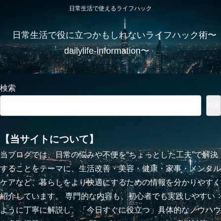
日常生活で使えるライフハック
日常生活で役に立つかもしれないライフハック術〜
dailylife-information〜
検索
検索
【当サイトについて】
当ブログでは、日常の悩みや不便を“ちょっとした工夫”で解決
することをテーマに、生活改善・美容・健康・家事・メンタル
ケアなど、暮らしをより快適にするための情報を分かりやすく
紹介しています。 専門的な内容も、初心者でも実践しやすい
ように丁寧に解説し、「今日すぐに役立つ」具体的なノウハウ