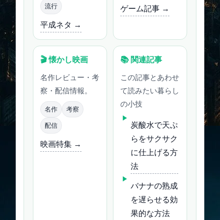
流行
ゲーム記事 →
平成ネタ →
🎬 懐かし映画
📚 関連記事
名作レビュー・考
この記事とあわせ
察・配信情報。
て読みたい暮らし
の小技
名作
考察
炭酸水で天ぷ
配信
らをサクサク
映画特集 →
に仕上げる方
法
バナナの熟成
を遅らせる効
果的な方法