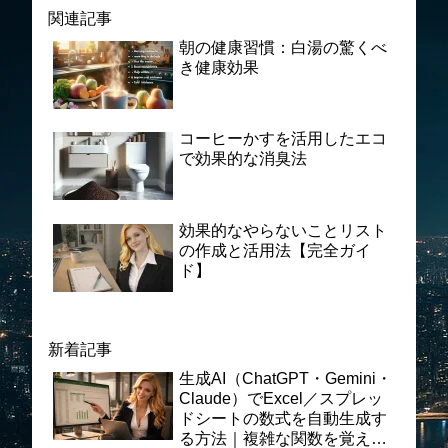
関連記事
朝の健康習慣：白湯の驚くべ
き健康効果
コーヒーかすを活用したエコ
で効果的な消臭法
効果的なやらないことリスト
の作成と活用法【完全ガイ
ド】
新着記事
生成AI（ChatGPT・Gemini・
Claude）でExcel／スプレッ
ドシートの数式を自動生成す
る方法｜複雑な関数を覚えな