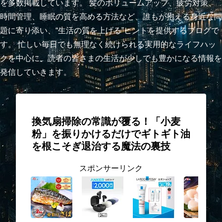
を多数掲載しています。 髪のボリュームアップ、疲労対策、
時間管理、睡眠の質を高める方法など、誰もが抱える身近な問
題に寄り添い、“生活の質を上げる”ヒントを提供するブログで
す。 忙しい毎日でも無理なく続けられる実用的なライフハッ
クを中心に、読者の皆さまの生活が少しでも豊かになる情報を
発信していきます。
換気扇掃除の常識が覆る！「小麦
粉」を振りかけるだけでギトギト油
を根こそぎ退治する魔法の裏技
スポンサーリンク