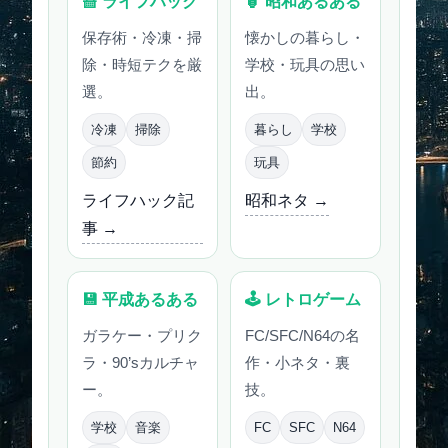
🧺 ライフハック
🏮 昭和あるある
保存術・冷凍・掃
懐かしの暮らし・
除・時短テクを厳
学校・玩具の思い
選。
出。
冷凍
掃除
暮らし
学校
節約
玩具
ライフハック記
昭和ネタ →
事 →
💾 平成あるある
🕹 レトロゲーム
ガラケー・プリク
FC/SFC/N64の名
ラ・90’sカルチャ
作・小ネタ・裏
ー。
技。
学校
音楽
FC
SFC
N64