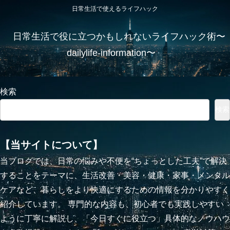
日常生活で使えるライフハック
日常生活で役に立つかもしれないライフハック術〜
dailylife-information〜
検索
検索
【当サイトについて】
当ブログでは、日常の悩みや不便を“ちょっとした工夫”で解決
することをテーマに、生活改善・美容・健康・家事・メンタル
ケアなど、暮らしをより快適にするための情報を分かりやすく
紹介しています。 専門的な内容も、初心者でも実践しやすい
ように丁寧に解説し、「今日すぐに役立つ」具体的なノウハウ