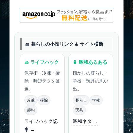
🧺 暮らしの小技リンク & サイト横断
🧺 ライフハック
🏮 昭和あるある
保存術・冷凍・掃
懐かしの暮らし・
除・時短テクを厳
学校・玩具の思い
選。
出。
冷凍
掃除
暮らし
学校
節約
玩具
ライフハック記
昭和ネタ →
事 →