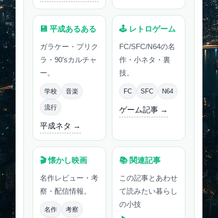
💾 平成あるある
🕹 レトロゲーム
ガラケー・プリク
FC/SFC/N64の名
ラ・90’sカルチャ
作・小ネタ・裏
ー。
技。
学校
音楽
FC
SFC
N64
流行
ゲーム記事 →
平成ネタ →
🎬 懐かし映画
📚 関連記事
名作レビュー・考
この記事とあわせ
察・配信情報。
て読みたい暮らし
の小技
名作
考察