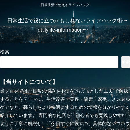
日常生活で使えるライフハック
日常生活で役に立つかもしれないライフハック術〜
dailylife-information〜
検索
検索
【当サイトについて】
当ブログでは、日常の悩みや不便を“ちょっとした工夫”で解決
することをテーマに、生活改善・美容・健康・家事・メンタル
ケアなど、暮らしをより快適にするための情報を分かりやすく
紹介しています。 専門的な内容も、初心者でも実践しやすい
ように丁寧に解説し、「今日すぐに役立つ」具体的なノウハウ