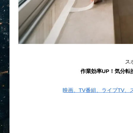
ス
作業効率UP！気分転
映画、TV番組、ライブTV、スポー