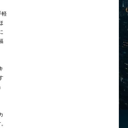
手軽
ほ
に
幅
キ
す
」
カ
す。