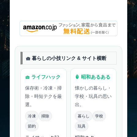
🧺 暮らしの小技リンク & サイト横断
🧺 ライフハック
🏮 昭和あるある
保存術・冷凍・掃
懐かしの暮らし・
除・時短テクを厳
学校・玩具の思い
選。
出。
冷凍
掃除
暮らし
学校
節約
玩具