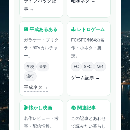
ライフハック記
昭和ネタ →
事 →
💾 平成あるある
🕹 レトロゲーム
ガラケー・プリク
FC/SFC/N64の名
ラ・90’sカルチャ
作・小ネタ・裏
ー。
技。
学校
音楽
FC
SFC
N64
流行
ゲーム記事 →
平成ネタ →
🎬 懐かし映画
📚 関連記事
名作レビュー・考
この記事とあわせ
察・配信情報。
て読みたい暮らし