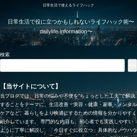
日常生活で使えるライフハック
日常生活で役に立つかもしれないライフハック術〜
dailylife-information〜
検索
検索
【当サイトについて】
当ブログでは、日常の悩みや不便を“ちょっとした工夫”で解決
することをテーマに、生活改善・美容・健康・家事・メンタル
ケアなど、暮らしをより快適にするための情報を分かりやすく
紹介しています。 専門的な内容も、初心者でも実践しやすい
ように丁寧に解説し、「今日すぐに役立つ」具体的なノウハウ