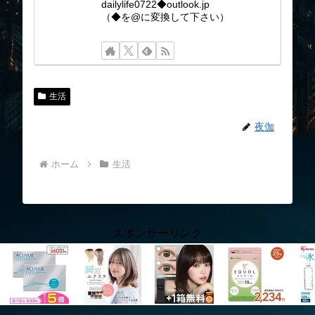
dailylife0722◆outlook.jp
（◆を@に変換して下さい）
生活
夜伽
ホーム
生活
スポンサーリンク