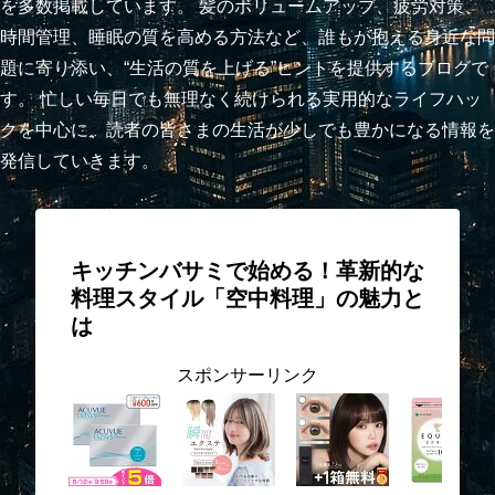
を多数掲載しています。 髪のボリュームアップ、疲労対策、
時間管理、睡眠の質を高める方法など、誰もが抱える身近な問
題に寄り添い、“生活の質を上げる”ヒントを提供するブログで
す。 忙しい毎日でも無理なく続けられる実用的なライフハッ
クを中心に、読者の皆さまの生活が少しでも豊かになる情報を
発信していきます。
キッチンバサミで始める！革新的な
料理スタイル「空中料理」の魅力と
は
スポンサーリンク