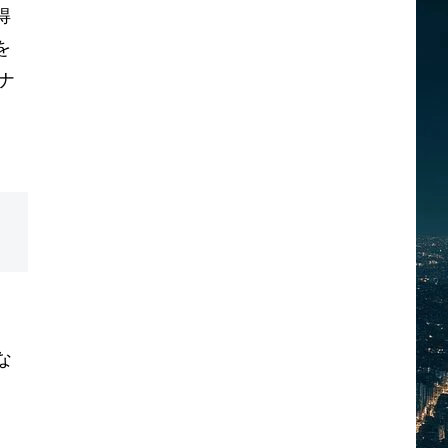
得
を
ナ
な