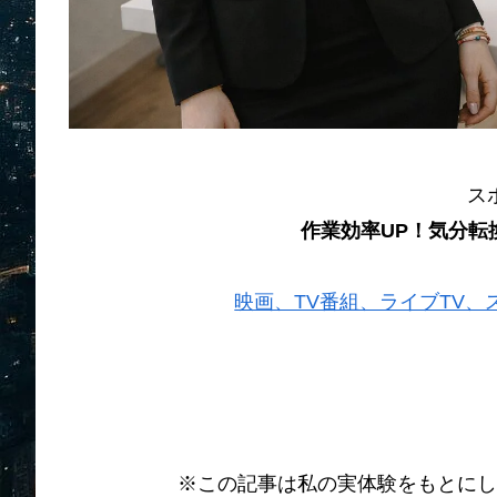
ス
作業効率UP！気分転
映画、TV番組、ライブTV、スポー
※この記事は私の実体験をもとにし