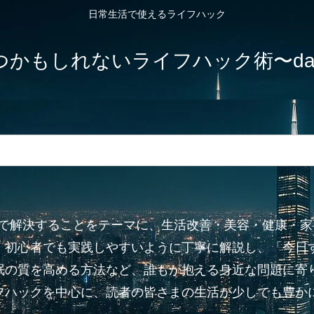
日常生活で使えるライフハック
しれないライフハック術〜dailylife-
”で解決することをテーマに、生活改善・美容・健康・
、初心者でも実践しやすいように丁寧に解説し、「今日
眠の質を高める方法など、誰もが抱える身近な問題に寄り
フハックを中心に、読者の皆さまの生活が少しでも豊か