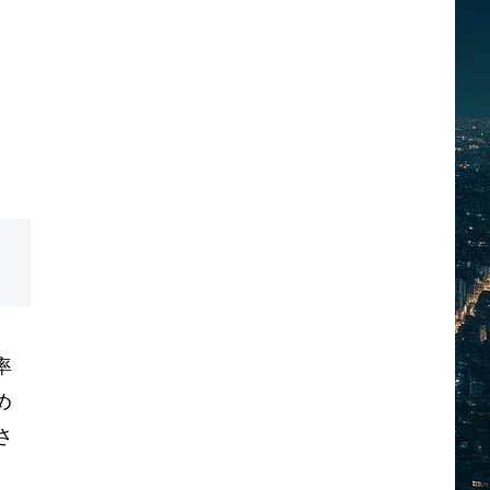
率
め
さ