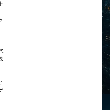
十
ら
代
現
と
ゲ