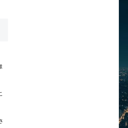
ま
こ
さ