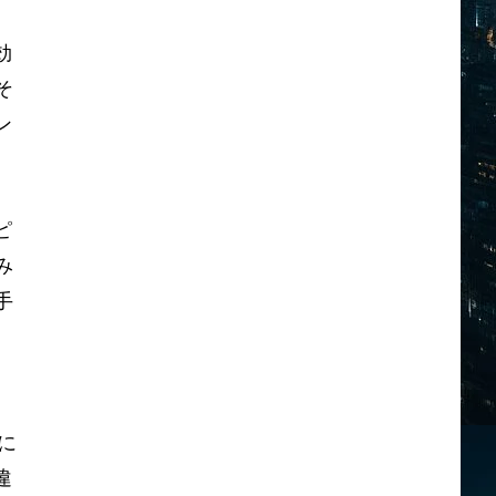
効
そ
ン
ピ
み
手
に
違