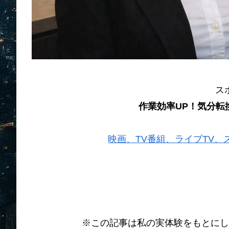
ス
作業効率UP！気分転
映画、TV番組、ライブTV、スポー
※この記事は私の実体験をもとにし