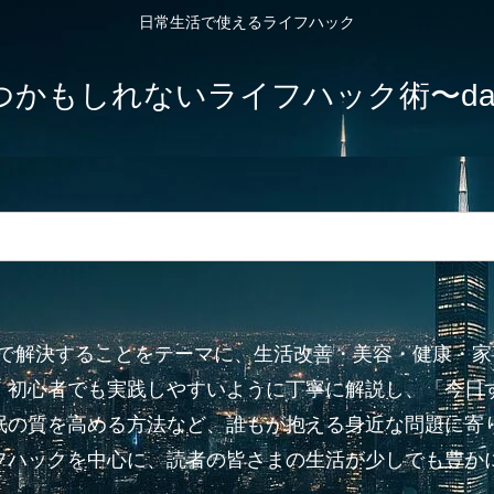
日常生活で使えるライフハック
しれないライフハック術〜dailylife-
”で解決することをテーマに、生活改善・美容・健康・
、初心者でも実践しやすいように丁寧に解説し、「今日
眠の質を高める方法など、誰もが抱える身近な問題に寄り
フハックを中心に、読者の皆さまの生活が少しでも豊か