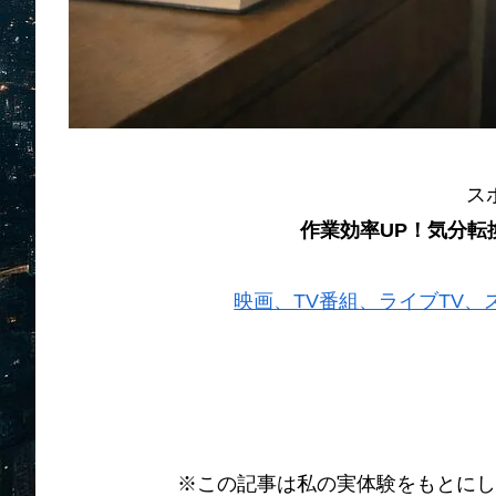
ス
作業効率UP！気分転
映画、TV番組、ライブTV、スポー
※この記事は私の実体験をもとにし