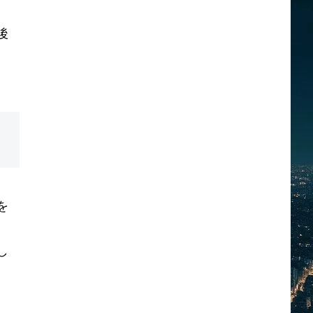
後
を
し