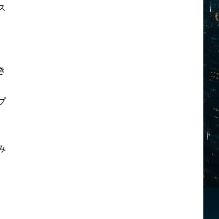
ス
き
プ
み