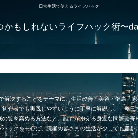
日常生活で使えるライフハック
しれないライフハック術〜dailylife-
”で解決することをテーマに、生活改善・美容・健康・
、初心者でも実践しやすいように丁寧に解説し、「今日
眠の質を高める方法など、誰もが抱える身近な問題に寄り
フハックを中心に、読者の皆さまの生活が少しでも豊か