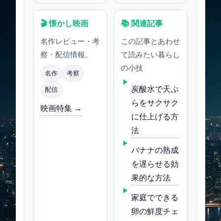
🎬 懐かし映画
📚 関連記事
名作レビュー・考
この記事とあわせ
察・配信情報。
て読みたい暮らし
の小技
名作
考察
炭酸水で天ぷ
配信
らをサクサク
映画特集 →
に仕上げる方
法
バナナの熟成
を遅らせる効
果的な方法
家庭でできる
卵の鮮度チェ