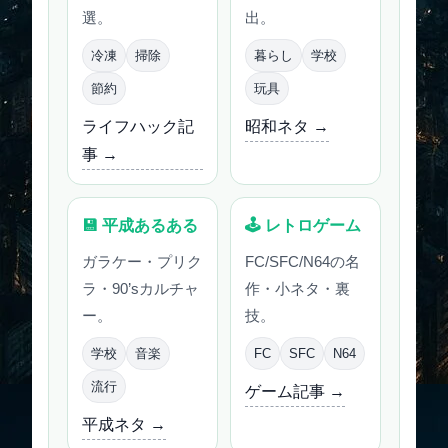
選。
出。
冷凍
掃除
暮らし
学校
節約
玩具
ライフハック記
昭和ネタ →
事 →
💾 平成あるある
🕹 レトロゲーム
ガラケー・プリク
FC/SFC/N64の名
ラ・90’sカルチャ
作・小ネタ・裏
ー。
技。
学校
音楽
FC
SFC
N64
流行
ゲーム記事 →
平成ネタ →