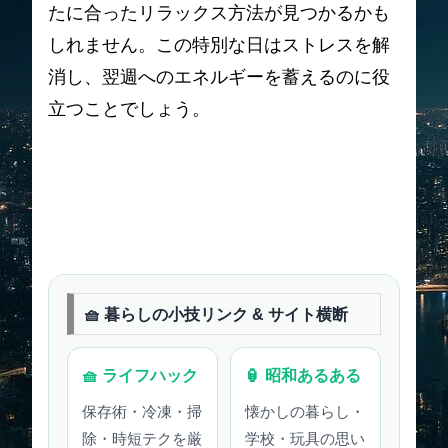
たに合ったリラックス方法が見つかるかも
しれません。この特別な日はストレスを解
消し、翌週へのエネルギーを蓄えるのに役
立つことでしょう。
🧺 暮らしの小技リンク & サイト横断
🧺 ライフハック
🏮 昭和あるある
保存術・冷凍・掃
懐かしの暮らし・
除・時短テクを厳
学校・玩具の思い