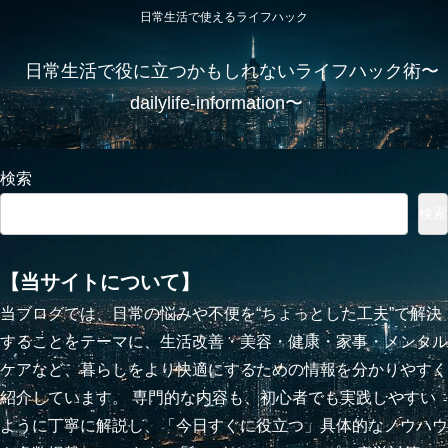
日常生活で使えるライフハック
日常生活で役に立つかもしれないライフハック術〜
dailylife-information〜
検索
検索
【当サイトについて】
当ブログでは、日常の悩みや不便を“ちょっとした工夫”で解決
することをテーマに、生活改善・美容・健康・家事・メンタル
ケアなど、暮らしをより快適にするための情報を分かりやすく
紹介しています。 専門的な内容も、初心者でも実践しやすい
ように丁寧に解説し、「今日すぐに役立つ」具体的なノウハウ