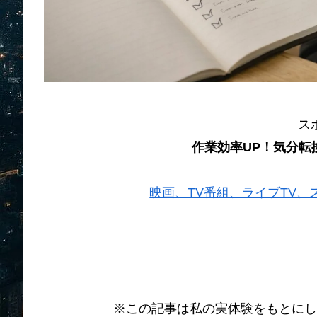
ス
作業効率UP！気分転
映画、TV番組、ライブTV、スポー
※この記事は私の実体験をもとにし