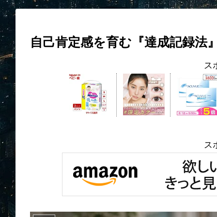
自己肯定感を育む『達成記録法
ス
ス