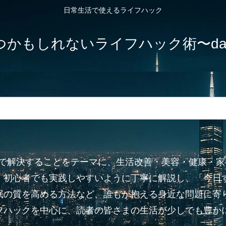
日常生活で使えるライフハック
しれないライフハック術〜dailylife-
”で解決することをテーマに、生活改善・美容・健康・
、初心者でも実践しやすいように丁寧に解説し、「今日
眠の質を高める方法など、誰もが抱える身近な問題に寄り
フハックを中心に、読者の皆さまの生活が少しでも豊か