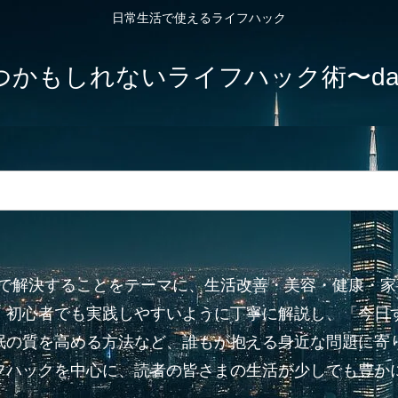
日常生活で使えるライフハック
しれないライフハック術〜dailylife-
”で解決することをテーマに、生活改善・美容・健康・
、初心者でも実践しやすいように丁寧に解説し、「今日
眠の質を高める方法など、誰もが抱える身近な問題に寄り
フハックを中心に、読者の皆さまの生活が少しでも豊か