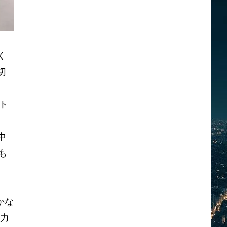
く
切
ト
中
も
かな
中力