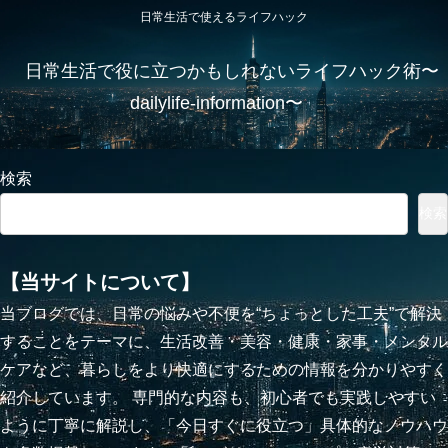
日常生活で使えるライフハック
日常生活で役に立つかもしれないライフハック術〜
dailylife-information〜
検索
検索
【当サイトについて】
当ブログでは、日常の悩みや不便を“ちょっとした工夫”で解決
することをテーマに、生活改善・美容・健康・家事・メンタル
ケアなど、暮らしをより快適にするための情報を分かりやすく
紹介しています。 専門的な内容も、初心者でも実践しやすい
ように丁寧に解説し、「今日すぐに役立つ」具体的なノウハウ