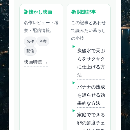
🎬 懐かし映画
📚 関連記事
名作レビュー・考
この記事とあわせ
察・配信情報。
て読みたい暮らし
の小技
名作
考察
炭酸水で天ぷ
配信
らをサクサク
映画特集 →
に仕上げる方
法
バナナの熟成
を遅らせる効
果的な方法
家庭でできる
卵の鮮度チェ