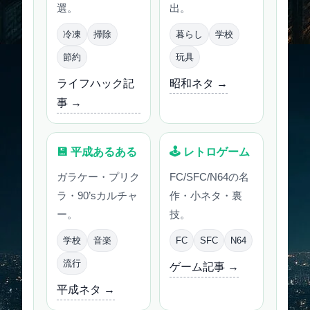
選。
出。
冷凍
掃除
暮らし
学校
節約
玩具
ライフハック記
昭和ネタ →
事 →
💾 平成あるある
🕹 レトロゲーム
ガラケー・プリク
FC/SFC/N64の名
ラ・90’sカルチャ
作・小ネタ・裏
ー。
技。
学校
音楽
FC
SFC
N64
流行
ゲーム記事 →
平成ネタ →