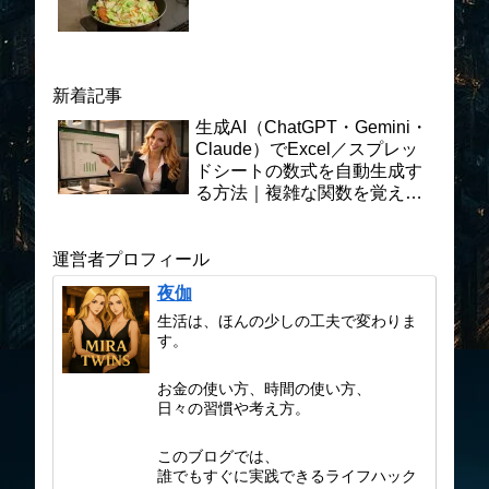
新着記事
生成AI（ChatGPT・Gemini・
Claude）でExcel／スプレッ
ドシートの数式を自動生成す
る方法｜複雑な関数を覚えな
くても業務効率が劇的に上が
る実践ガイド
運営者プロフィール
夜伽
生活は、ほんの少しの工夫で変わりま
す。
お金の使い方、時間の使い方、
日々の習慣や考え方。
このブログでは、
誰でもすぐに実践できるライフハック