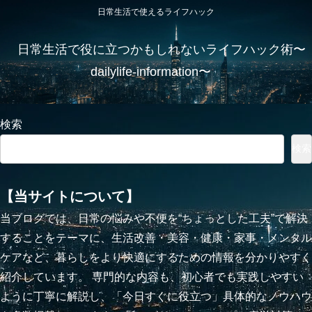
日常生活で使えるライフハック
日常生活で役に立つかもしれないライフハック術〜
dailylife-information〜
検索
検索
【当サイトについて】
当ブログでは、日常の悩みや不便を“ちょっとした工夫”で解決
することをテーマに、生活改善・美容・健康・家事・メンタル
ケアなど、暮らしをより快適にするための情報を分かりやすく
紹介しています。 専門的な内容も、初心者でも実践しやすい
ように丁寧に解説し、「今日すぐに役立つ」具体的なノウハウ