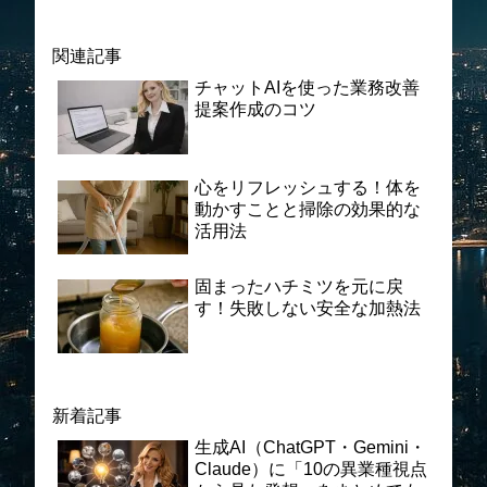
関連記事
チャットAIを使った業務改善
提案作成のコツ
心をリフレッシュする！体を
動かすことと掃除の効果的な
活用法
固まったハチミツを元に戻
す！失敗しない安全な加熱法
新着記事
生成AI（ChatGPT・Gemini・
Claude）に「10の異業種視点