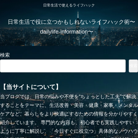
日常生活で使えるライフハック
日常生活で役に立つかもしれないライフハック術〜
dailylife-information〜
検索
検索
【当サイトについて】
当ブログでは、日常の悩みや不便を“ちょっとした工夫”で解決
することをテーマに、生活改善・美容・健康・家事・メンタル
ケアなど、暮らしをより快適にするための情報を分かりやすく
紹介しています。 専門的な内容も、初心者でも実践しやすい
ように丁寧に解説し、「今日すぐに役立つ」具体的なノウハウ