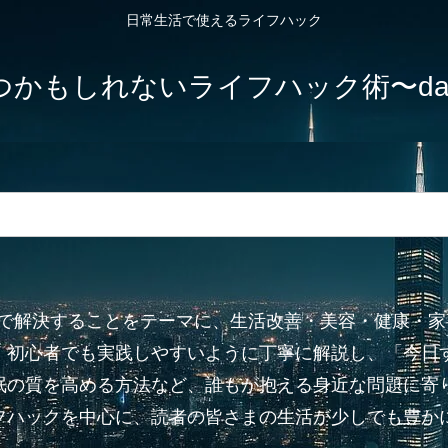
日常生活で使えるライフハック
しれないライフハック術〜dailylife-
”で解決することをテーマに、生活改善・美容・健康・
、初心者でも実践しやすいように丁寧に解説し、「今日
眠の質を高める方法など、誰もが抱える身近な問題に寄り
フハックを中心に、読者の皆さまの生活が少しでも豊か