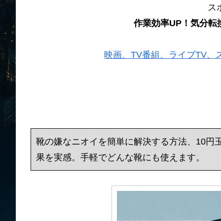
ス
作業効率UP！気分転
映画、TV番組、ライブTV、スポー
靴の嫌なニオイを簡単に解決する方法、10円
果を実感。手軽でどんな靴にも使えます。