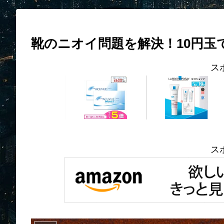
靴のニオイ問題を解決！10円玉
ス
ス