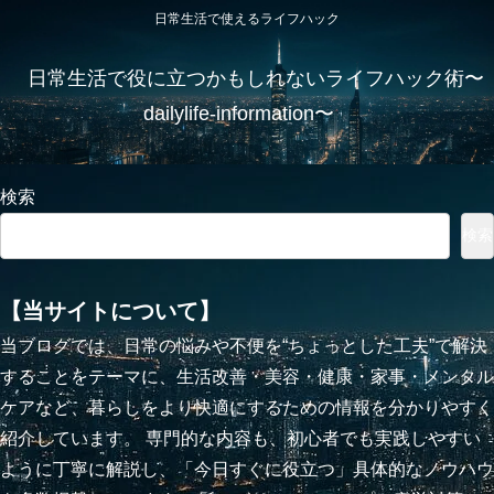
日常生活で使えるライフハック
日常生活で役に立つかもしれないライフハック術〜
dailylife-information〜
検索
検索
【当サイトについて】
当ブログでは、日常の悩みや不便を“ちょっとした工夫”で解決
することをテーマに、生活改善・美容・健康・家事・メンタル
ケアなど、暮らしをより快適にするための情報を分かりやすく
紹介しています。 専門的な内容も、初心者でも実践しやすい
ように丁寧に解説し、「今日すぐに役立つ」具体的なノウハウ