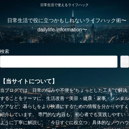
日常生活で使えるライフハック
日常生活で役に立つかもしれないライフハック術〜
dailylife-information〜
検索
検索
【当サイトについて】
当ブログでは、日常の悩みや不便を“ちょっとした工夫”で解決
することをテーマに、生活改善・美容・健康・家事・メンタル
ケアなど、暮らしをより快適にするための情報を分かりやすく
紹介しています。 専門的な内容も、初心者でも実践しやすい
ように丁寧に解説し、「今日すぐに役立つ」具体的なノウハウ