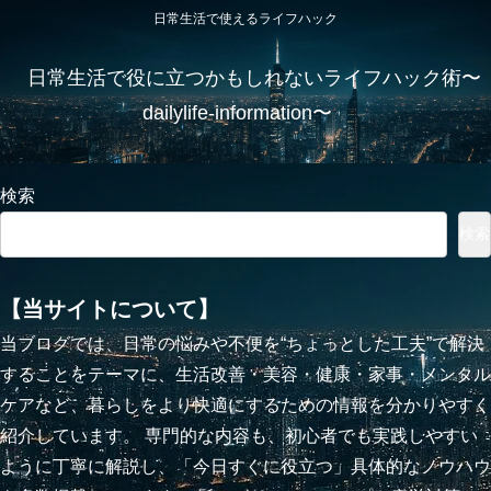
日常生活で使えるライフハック
日常生活で役に立つかもしれないライフハック術〜
dailylife-information〜
検索
検索
【当サイトについて】
当ブログでは、日常の悩みや不便を“ちょっとした工夫”で解決
することをテーマに、生活改善・美容・健康・家事・メンタル
ケアなど、暮らしをより快適にするための情報を分かりやすく
紹介しています。 専門的な内容も、初心者でも実践しやすい
ように丁寧に解説し、「今日すぐに役立つ」具体的なノウハウ