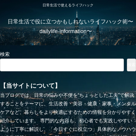
日常生活で使えるライフハック
日常生活で役に立つかもしれないライフハック術〜
dailylife-information〜
検索
検索
【当サイトについて】
当ブログでは、日常の悩みや不便を“ちょっとした工夫”で解決
することをテーマに、生活改善・美容・健康・家事・メンタル
ケアなど、暮らしをより快適にするための情報を分かりやすく
紹介しています。 専門的な内容も、初心者でも実践しやすい
ように丁寧に解説し、「今日すぐに役立つ」具体的なノウハウ