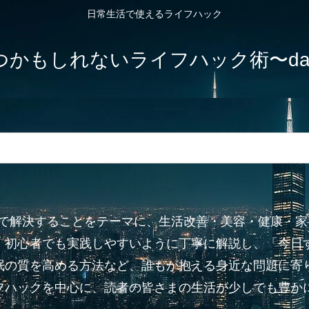
日常生活で使えるライフハック
しれないライフハック術〜dailylife-
”で解決することをテーマに、生活改善・美容・健康・
、初心者でも実践しやすいように丁寧に解説し、「今日
眠の質を高める方法など、誰もが抱える身近な問題に寄り
フハックを中心に、読者の皆さまの生活が少しでも豊か