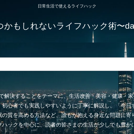
日常生活で使えるライフハック
しれないライフハック術〜dailylife-
”で解決することをテーマに、生活改善・美容・健康・
、初心者でも実践しやすいように丁寧に解説し、「今日
眠の質を高める方法など、誰もが抱える身近な問題に寄り
フハックを中心に、読者の皆さまの生活が少しでも豊か