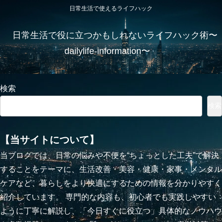
日常生活で使えるライフハック
日常生活で役に立つかもしれないライフハック術〜
dailylife-information〜
検索
検索
【当サイトについて】
当ブログでは、日常の悩みや不便を“ちょっとした工夫”で解決
することをテーマに、生活改善・美容・健康・家事・メンタル
ケアなど、暮らしをより快適にするための情報を分かりやすく
紹介しています。 専門的な内容も、初心者でも実践しやすい
ように丁寧に解説し、「今日すぐに役立つ」具体的なノウハウ